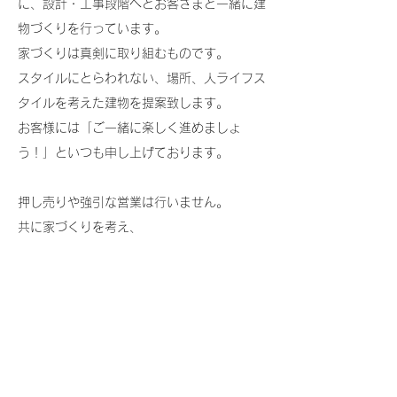
に、設計・工事段階へとお客さまと一緒に建
物づくりを行っています。
家づくりは真剣に取り組むものです。
スタイルにとらわれない、場所、人ライフス
タイルを考えた建物を提案致します。
お客様には「ご一緒に楽しく進めましょ
う！」といつも申し上げております。
押し売りや強引な営業は行いません。
共に家づくりを考え、
現場を大切にし、
建物のお引き渡し後もお付き合いは続きま
す。
河口 政実
代表取締役
​